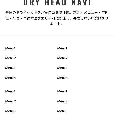
ニックネーム
必須
全国のドライヘッドスパを口コミで比較。料金・メニュー・雰囲
気・写真・予約方法をエリア別に整理し、失敗しない店選びをサ
ポート。
Menu1
Menu1
総合評価
Menu2
Menu2
必須
Menu3
Menu3
星の数をお選びください





Menu4
Menu4
Menu1
Menu1
クチコミのタイトル
必須
Menu2
Menu2
Menu3
Menu3