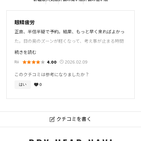
眼精疲労
正直、半信半疑で予約。結果、もっと早く来ればよかっ
た。目の奥のズーンが軽くなって、考え事が止まる時間
が作れました。担当の人の手が一定で、ムラがないのが
続きを読む
安心。
Rii
4.00





2026.02.09
このクチコミは参考になりましたか？
0
はい

クチコミを書く

ドライヘッドスパ ヘッドピーポー