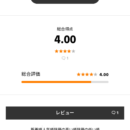
総合得点
4.00





1

総合評価
4.00





レビュー
1

新着順
人気順
評価の高い順
評価の低い順