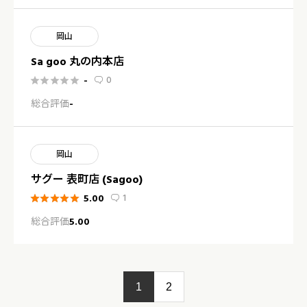
岡山
Sa goo 丸の内本店
0
-






総合評価
-
岡山
サグー 表町店 (Sagoo)
1
5.00






総合評価
5.00
1
2