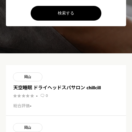
検索する
岡山
天空睡眠 ドライヘッドスパサロン chillcill
0
-






総合評価
-
岡山