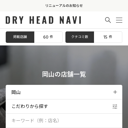
リニューアルのお知らせ

60
15
掲載店舗
クチコミ数
件
件
岡山の店舗一覧
こだわりから探す