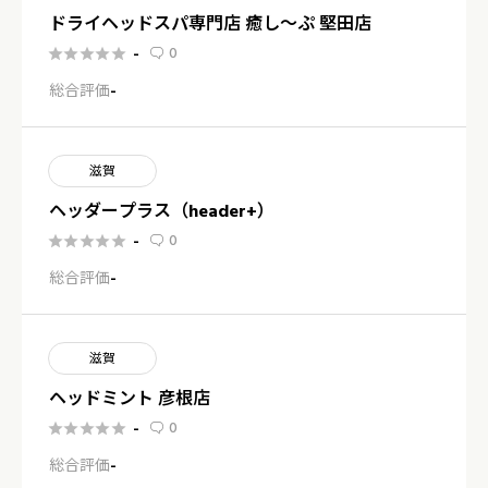
ドライヘッドスパ専門店 癒し～ぷ 堅田店
0
-






総合評価
-
滋賀
ヘッダープラス（header+）
0
-






総合評価
-
滋賀
ヘッドミント 彦根店
0
-






総合評価
-