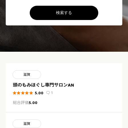
検索する
滋賀
頭のもみほぐし専門サロンAN
1
5.00






総合評価
5.00
滋賀