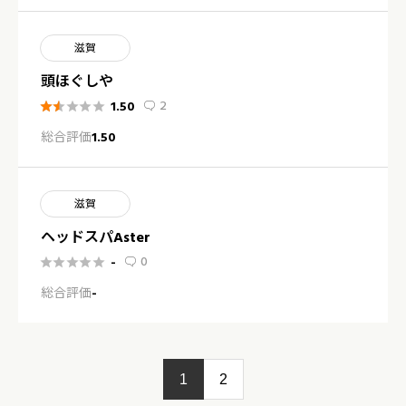
滋賀
頭ほぐしや
2
1.50






総合評価
1.50
滋賀
ヘッドスパAster
0
-






総合評価
-
1
2