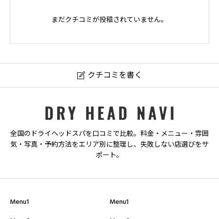
まだクチコミが投稿されていません。
クチコミを書く

ドライヘッドスパ&リラクゼーションサロン KARAPPO
ニックネーム
必須
全国のドライヘッドスパを口コミで比較。料金・メニュー・雰囲
気・写真・予約方法をエリア別に整理し、失敗しない店選びをサ
ポート。
Menu1
Menu1