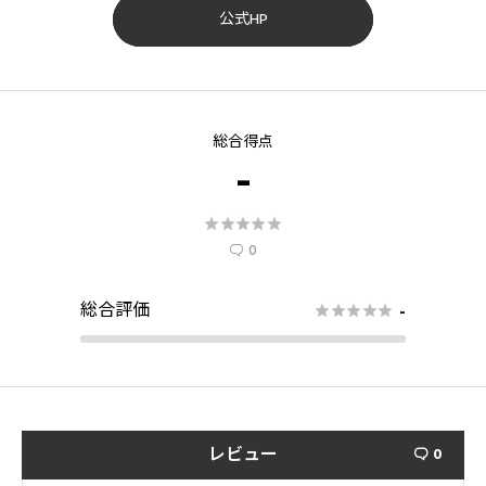
公式HP
総合得点
-





0

総合評価
-





レビュー
0
