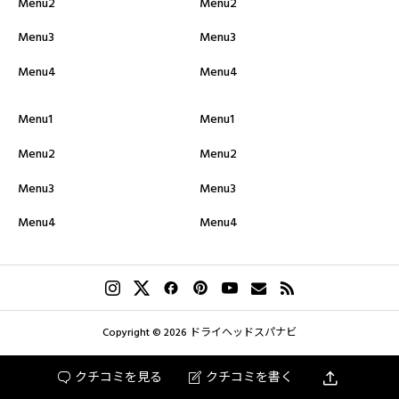
総合評価
Menu2
Menu2
必須
Menu3
Menu3
星の数をお選びください





Menu4
Menu4
Menu1
Menu1
クチコミのタイトル
必須
Menu2
Menu2
Menu3
Menu3
Menu4
Menu4
クチコミ内容
必須
Copyright © 2026 ドライヘッドスパナビ

クチコミを見る
クチコミを書く

