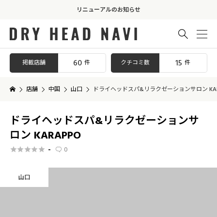
リニューアルのお知らせ

60
15
掲載店舗
クチコミ数
件
件
店舗
中国
山口
ドライヘッドスパ&リラクゼーションサロン KAR
ドライヘッドスパ&リラクゼーションサ
ロン KARAPPO
-
0






山口