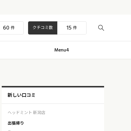
60
15
クチコミ数

件
件
Menu4
新しい口コミ
ヘッドミント 新潟店
出張帰り