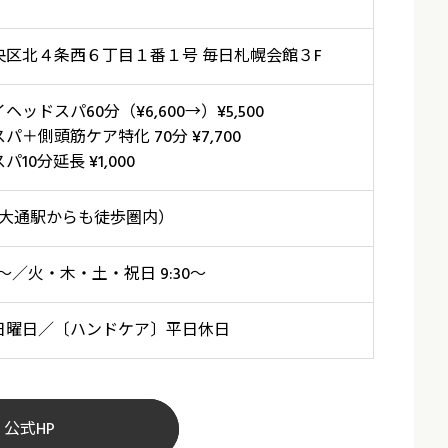
央区北４条西６丁目１番１号 毎日札幌会館３F
ッドスパ60分（¥6,600→）¥5,500
＋側頭筋ケア特化 70分 ¥7,700
10分延長 ¥1,000
（大通駅からも徒歩圏内）
0～／火・木・土・祝日 9:30～
日曜日／〔ハンドケア〕平日休日
公式HP