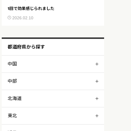
1回で効果感じられました
2026.02.10
都道府県から探す
中国
中部
山口
北海道
岡山
新潟
東北
札幌