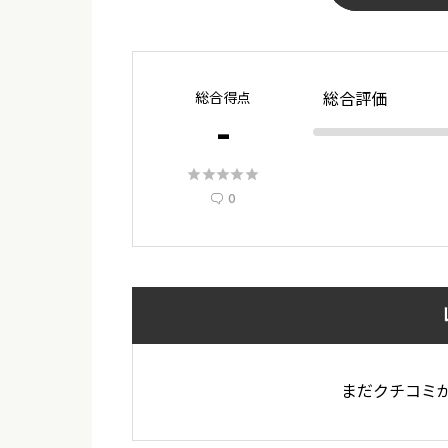
総合得点
総合評価
-





0

まだクチコミ