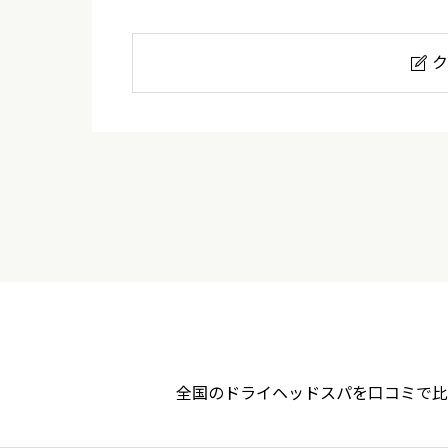
ク

ねこの眠り
ニックネーム
必須
総合評価
全国のドライヘッドスパを口コミで比