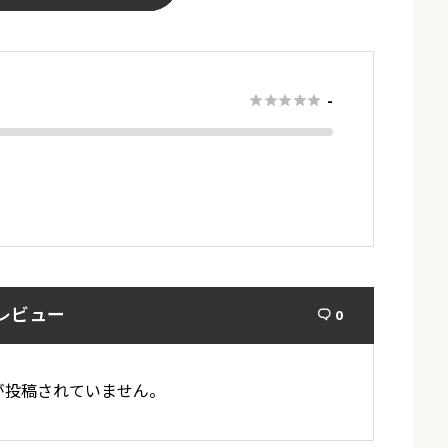
-





レビュー
0

が投稿されていません。