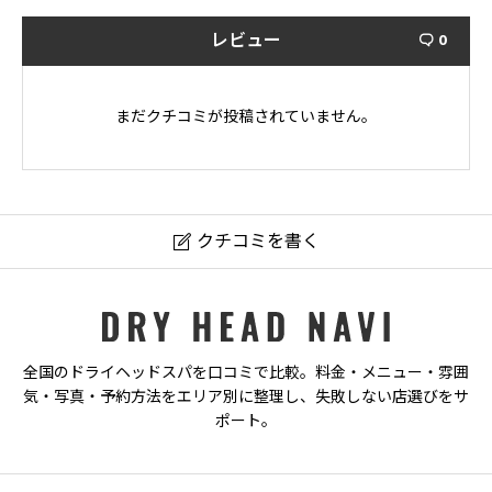
レビュー
0

まだクチコミが投稿されていません。
クチコミを書く

あたまのオアシス秋田店
ニックネーム
必須
全国のドライヘッドスパを口コミで比較。料金・メニュー・雰囲
気・写真・予約方法をエリア別に整理し、失敗しない店選びをサ
ポート。