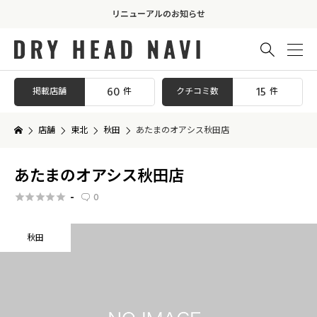
リニューアルのお知らせ

60
15
掲載店舗
クチコミ数
件
件
店舗
東北
秋田
あたまのオアシス秋田店
あたまのオアシス秋田店
-
0






秋田